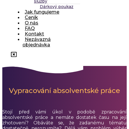
služby
Dárkový poukaz
Jak fungujeme
Ceník
O nás
FAQ
Kontakt
Nezávazná
objednávka
Vypracování absolventské práce
Stojí před vámi úkol v podobě zpracování
absolventské práce a nemáte dostatek času na její
zhotovení? Obáváte se, že zadanému tématu
dostatečně nerozumíte? Dělá vám problém výběr