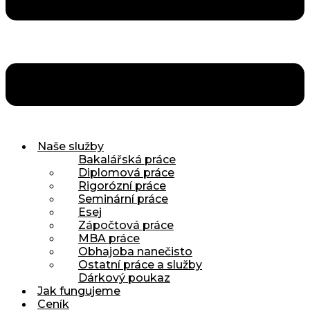
Naše služby
Bakalářská práce
Diplomová práce
Rigorózní práce
Seminární práce
Esej
Zápočtová práce
MBA práce
Obhajoba nanečisto
Ostatní práce a služby
Dárkový poukaz
Jak fungujeme
Ceník