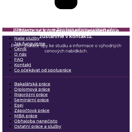
Odesláním souhlasíte se
Zásadami ochrany osobních údajů
Přihlaste se k odběru našeho newsletteru a
zůstaňme v kontaktu.
Naše služby
Jak fungujeme
Proč? Získáte tipy ke studiu a informace o výhodných
Ceník
cenových nabídkách.
O nás
FAQ
Kontakt
Co očekávat od spolupráce
Bakalářská práce
Diplomová práce
Rigorózní práce
Seminární práce
Esej
Zápočtová práce
MBA práce
Obhajoba nanečisto
Ostatní práce a služby