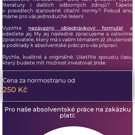
literatury i dalších odborných zdrojů? Tápete
v pravidlech stanovené citační normy? Pokud ano,
máme pro vás jednoduché řešení.
Vyplňte
nezávazný objednávkový formulář
a
odešlete jej. My jej následně zpracujeme a oslovíme
zpracovatele, který má s vašim tématem již zkušenosti
a podklady k absolventské práci pro vás připraví.
Rychle, kvalitně a originálně. Ušetříte spoustu času,
který budete mít možnost investovat jinde.
Cena za normostranu od
250 Kč
Pro naše absolventské práce na zakázku
platí: