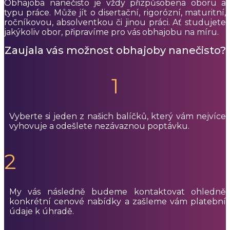
Obhajoba nanečisto je vždy přizpůsobena oboru a
typu práce. Může jít o disertační, rigorózní, maturitní,
ročníkovou, absolventkou či jinou práci. Ať studujete
jakýkoliv obor, připravíme pro vás obhajobu na míru.
Zaujala vás možnost obhajoby nanečisto?
1
Vyberte si jeden z našich balíčků, který vám nejvíce
vyhovuje a odešlete nezávaznou poptávku.
2
My vás následně budeme kontaktovat ohledně
konkrétní cenové nabídky a zašleme vám platební
údaje k úhradě.