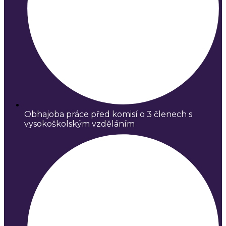
Obhajoba práce před komisí o 3 členech s
vysokoškolským vzděláním