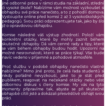
jiné odborné práce v rámci studia na základní, střední
či vysoké škole? Nabízíme vám možnost vyzkoušet si
obhajobu své práce nanečisto, a to z pohodlí domova.
Vystoupíte online před komisí 2 až 3 vysokoškolských
pedagogů. Svou práci odprezentujete tak, jako by šlo
již o opravdovou obhajobu.
Komise následně váš výstup zhodnotí. Položí vám
konkrétní otázky, které by mohly zaznít během
skutečné obhajoby. Dá vám cenné rady a tipy, které
se vám během obhajoby budou hodit. Upozorní na
možné nesrovnalosti, které se práce týkají. Vše bude
navíc vedeno v příjemné a pohodové atmosféře.
Proč službu v podobě obhajoby nanečisto vlastně
nabízíme? Mimo jiné proto, že celá řada studentů si
nikdy pořádně nevyzkouší, jaké to je stát před
publikem, reagovat na nečekané otázky nebo vést
odbornou diskusi s členy komise. My vás na tyto
momenty připravíme tak, abyste se při skutečné
obhajobě cítili jistě a dokázali přesvědčivě obhájit svou
práci.