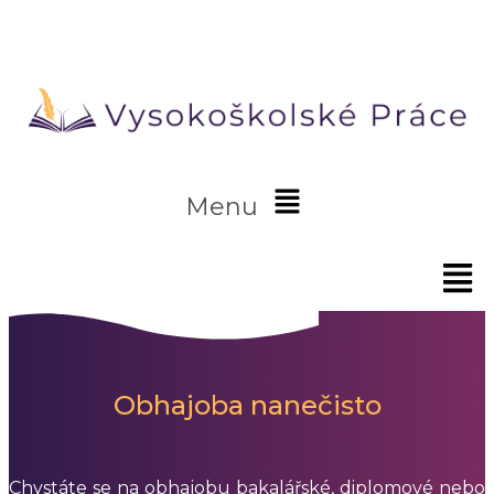
Skip to content
Vysokoškolsképráce.cz
Menu
Obhajoba nanečisto
Chystáte se na obhajobu bakalářské, diplomové nebo