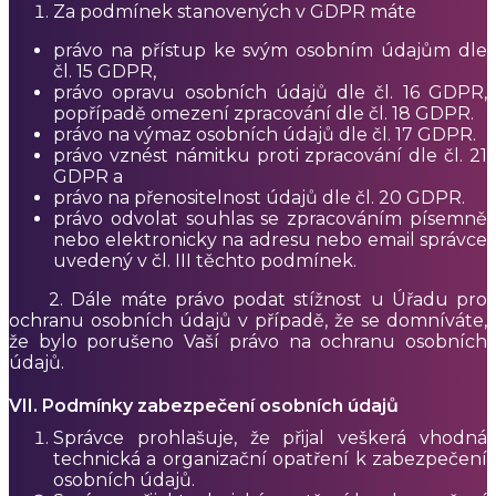
Za podmínek stanovených v GDPR máte
právo na přístup ke svým osobním údajům dle
čl. 15 GDPR,
právo opravu osobních údajů dle čl. 16 GDPR,
popřípadě omezení zpracování dle čl. 18 GDPR.
právo na výmaz osobních údajů dle čl. 17 GDPR.
právo vznést námitku proti zpracování dle čl. 21
GDPR a
právo na přenositelnost údajů dle čl. 20 GDPR.
právo odvolat souhlas se zpracováním písemně
nebo elektronicky na adresu nebo email správce
uvedený v čl. III těchto podmínek.
2.
Dále máte právo podat stížnost u Úřadu pro
ochranu osobních údajů v případě, že se domníváte,
že bylo porušeno Vaší právo na ochranu osobních
údajů.
VII. Podmínky zabezpečení osobních údajů
Správce prohlašuje, že přijal veškerá vhodná
technická a organizační opatření k zabezpečení
osobních údajů.