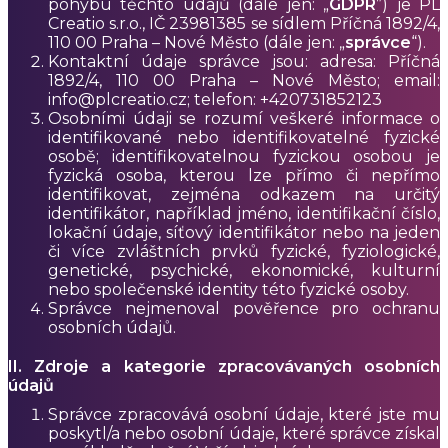
pohybu těchto údajů (dále jen: „
GDPR
”) je PL
Creatio s.r.o., IČ 23981385 se sídlem Příčná 1892/4,
110 00 Praha – Nové Město (dále jen: „
správce
“).
Kontaktní údaje správce jsou:
adresa: Příčná
1892/4, 110 00 Praha – Nové Město; email:
info@plcreatio.cz; telefon: +420731852123
Osobními údaji se rozumí veškeré informace o
identifikované nebo identifikovatelné fyzické
osobě; identifikovatelnou fyzickou osobou je
fyzická osoba, kterou lze přímo či nepřímo
identifikovat, zejména odkazem na určitý
identifikátor, například jméno, identifikační číslo,
lokační údaje, síťový identifikátor nebo na jeden
či více zvláštních prvků fyzické, fyziologické,
genetické, psychické, ekonomické, kulturní
nebo společenské identity této fyzické osoby.
Správce nejmenoval pověřence pro ochranu
osobních údajů.
II. Zdroje a kategorie zpracovávaných osobních
údajů
Správce zpracovává osobní údaje, které jste mu
poskytl/a nebo osobní údaje, které správce získal