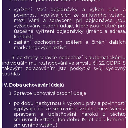
vyřízení Vaší objednávky a výkon práv a
povinností vyplývajících ze smluvního vztahu
mezi Vámi a správcem; při objednávce jsou
vyžadovány osobní údaje, které jsou nutné pro
úspěšné vyřízení objednávky (jméno a adresa,
kontakt).
zasílání obchodních sdělení a činění dalších
marketingových aktivit.
3. Ze strany správce nedochází k automatickému
individuálnímu rozhodování ve smyslu čl. 22 GDPR. S
takovým zpracováním jste poskytl/a svůj výslovný
souhlas.
IV. Doba uchovávání údajů
Správce uchovává osobní údaje
po dobu nezbytnou k výkonu práv a povinností
vyplývajících ze smluvního vztahu mezi Vámi a
správcem a uplatňování nároků z těchto
smluvních vztahů (po dobu 15 let od ukončení
smluvního vztahu).