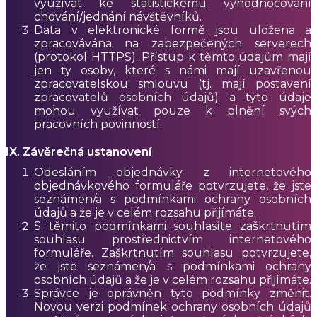
využívat ke statistickému vyhodnocování
chování/jednání návštěvníků.
Data v elektronické formě jsou uložena a
zpracovávána na zabezpečených serverech
(protokol HTTPS). Přístup k těmto údajům mají
jen ty osoby, které s námi mají uzavřenou
zpracovatelskou smlouvu (tj. mají postavení
zpracovatelů osobních údajů) a tyto údaje
mohou využívat pouze k plnění svých
pracovních povinností.
IX. Závěrečná ustanovení
Odesláním objednávky z internetového
objednávkového formuláře potvrzujete, že jste
seznámen/a s podmínkami ochrany osobních
údajů a že je v celém rozsahu přijímáte.
S těmito podmínkami souhlasíte zaškrtnutím
souhlasu prostřednictvím internetového
formuláře. Zaškrtnutím souhlasu potvrzujete,
že jste seznámen/a s podmínkami ochrany
osobních údajů a že je v celém rozsahu přijímáte.
Správce je oprávněn tyto podmínky změnit.
Novou verzi podmínek ochrany osobních údajů