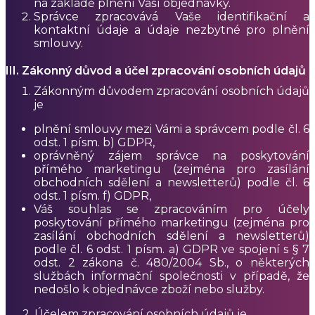
na základě plnění Vaší objednávky.
Správce zpracovává Vaše identifikační a
kontaktní údaje a údaje nezbytné pro plnění
smlouvy.
III. Zákonný důvod a účel zpracování osobních údajů
Zákonným důvodem zpracování osobních údajů
je
plnění smlouvy mezi Vámi a správcem podle čl. 6
odst. 1 písm. b) GDPR,
oprávněný zájem správce na poskytování
přímého marketingu (zejména pro zasílání
obchodních sdělení a newsletterů) podle čl. 6
odst. 1 písm. f) GDPR,
Váš souhlas se zpracováním pro účely
poskytování přímého marketingu (zejména pro
zasílání obchodních sdělení a newsletterů)
podle čl. 6 odst. 1 písm. a) GDPR ve spojení s § 7
odst. 2 zákona č. 480/2004 Sb., o některých
službách informační společnosti v případě, že
nedošlo k objednávce zboží nebo služby.
2. Účelem zpracování osobních údajů je