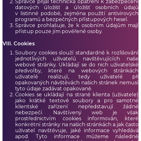
Správce přijal technická opatření k zabezpečení
datových úložišť a úložišť osobních údajů
v listinné podobě, zejména použití antivirových
programů a bezpečných přístupových hesel.
Správce prohlašuje, že k osobním údajům mají
přístup pouze jím pověřené osoby.
VIII. Cookies
Soubory cookies slouží standardně k rozlišování
jednotlivých uživatelů navštěvujících naše
webové stránky. Ukládají se do nich uživatelské
předvolby, které na webových stránkách
uživatelé realizují, tedy uživatelé při
opakovaných návštěvách našich stránek nemusí
tyto údaje zadávat opakovaně.
Cookies se ukládají na straně klienta (uživatele)
jako krátké textové soubory a pro samotné
klientské zařízení nepředstavují žádné
nebezpečí. Navštívený web je však
prostřednictvím cookies informován, které
konkrétní stránky na našich stránkách a jak často
uživatel navštěvuje, jaké informace vyhledává
apod. Tyto informace můžeme následně