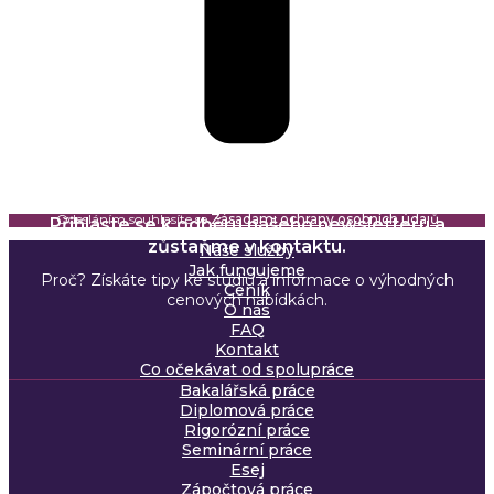
Odesláním souhlasíte se
Zásadami ochrany osobních údajů
Přihlaste se k odběru našeho newsletteru a
zůstaňme v kontaktu.
Naše služby
Jak fungujeme
Proč? Získáte tipy ke studiu a informace o výhodných
Ceník
cenových nabídkách.
O nás
FAQ
Kontakt
Co očekávat od spolupráce
Bakalářská práce
Diplomová práce
Rigorózní práce
Seminární práce
Esej
Zápočtová práce