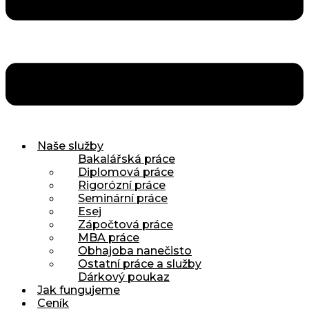
Naše služby
Bakalářská práce
Diplomová práce
Rigorózní práce
Seminární práce
Esej
Zápočtová práce
MBA práce
Obhajoba nanečisto
Ostatní práce a služby
Dárkový poukaz
Jak fungujeme
Ceník