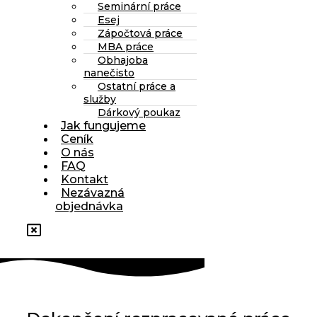
Seminární práce
Esej
Zápočtová práce
MBA práce
Obhajoba
nanečisto
Ostatní práce a
služby
Dárkový poukaz
Jak fungujeme
Ceník
O nás
FAQ
Kontakt
Nezávazná
objednávka