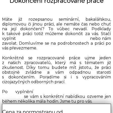
Dokončení rozpracované práce
Máte již rozepsanou seminární, bakalářskou,
diplomovou či jinou práci, ale nemáte čas nebo chuť
na její dokončení? To vůbec nevadí. Podklady
k takové práci totiž můžeme dokončit za vás. Stačí
vyplnit
nezávazný objednávkový formulář
nebo nám
zavolat. Domluvíme se na podrobnostech a práci po
vás převezmeme.
Konkrétně se rozpracované práce ujme jeden
z našich zpracovatelů, který má s tématem již
zkušenost. Díky tomu budete mít jistotu, že práci
obstojně zvládne a vám odpadnou starosti
s dokončením. Poradíme si i s vypracováním
cizojazyčných odborných prací.
Po vyplnění
nezávazného objednávkového
formuláře
se vám s konkrétní nabídkou ozveme jen
během několika mála hodin. Jsme tu pro vás.
Cena za normostranu od