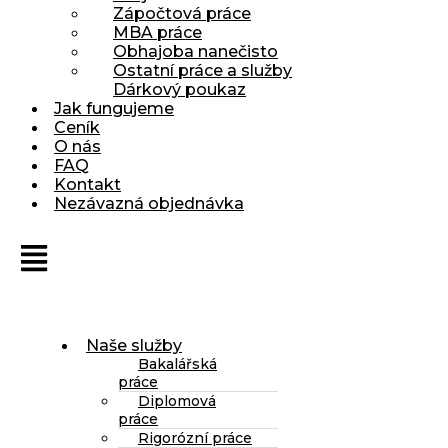
Zápočtová práce
MBA práce
Obhajoba nanečisto
Ostatní práce a služby
Dárkový poukaz
Jak fungujeme
Ceník
O nás
FAQ
Kontakt
Nezávazná objednávka
Naše služby
Bakalářská
práce
Diplomová
práce
Rigorózní práce