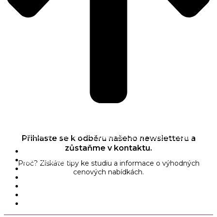
Odesláním souhlasíte se
Zásadami ochrany osobních údajů
Přihlaste se k odběru našeho newsletteru a
zůstaňme v kontaktu.
Naše služby
Jak fungujeme
Proč? Získáte tipy ke studiu a informace o výhodných
Ceník
cenových nabídkách.
O nás
FAQ
Kontakt
Co očekávat od spolupráce