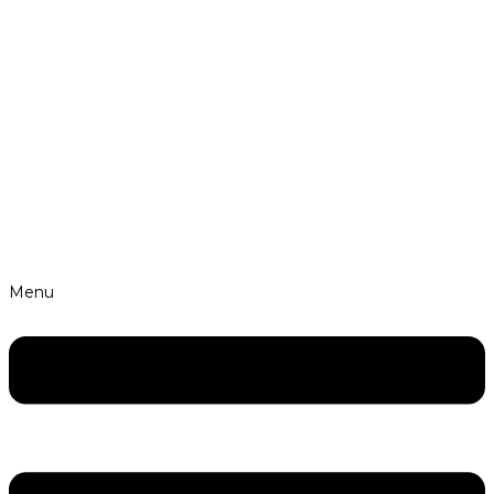
Skip to content
Vysokoškolsképráce.cz
Menu