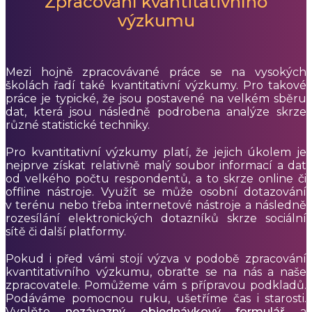
Zpracování kvantitativního
výzkumu
Mezi hojně zpracovávané práce se na vysokých
školách řadí také kvantitativní výzkumy. Pro takové
práce je typické, že jsou postavené na velkém sběru
dat, která jsou následně podrobena analýze skrze
různé statistické techniky.
Pro kvantitativní výzkumy platí, že jejich úkolem je
nejprve získat relativně malý soubor informací a dat
od velkého počtu respondentů, a to skrze online či
offline nástroje. Využít se může osobní dotazování
v terénu nebo třeba internetové nástroje a následně
rozesílání elektronických dotazníků skrze sociální
sítě či další platformy.
Pokud i před vámi stojí výzva v podobě zpracování
kvantitativního výzkumu, obraťte se na nás a naše
zpracovatele. Pomůžeme vám s přípravou podkladů.
Podáváme pomocnou ruku, ušetříme čas i starosti.
Vyplňte
nezávazný objednávkový formulář
a