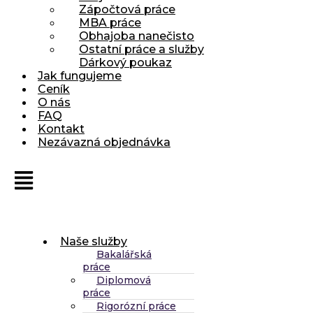
Zápočtová práce
MBA práce
Obhajoba nanečisto
Ostatní práce a služby
Dárkový poukaz
Jak fungujeme
Ceník
O nás
FAQ
Kontakt
Nezávazná objednávka
Naše služby
Bakalářská
práce
Diplomová
práce
Rigorózní práce