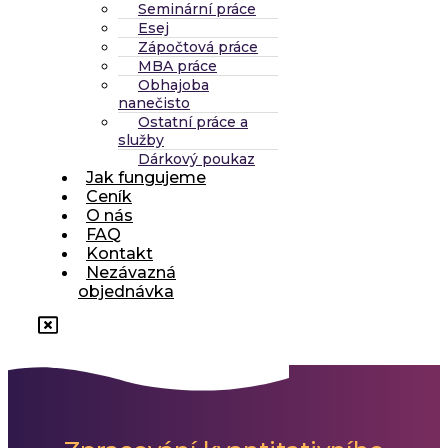
Seminární práce
Esej
Zápočtová práce
MBA práce
Obhajoba
nanečisto
Ostatní práce a
služby
Dárkový poukaz
Jak fungujeme
Ceník
O nás
FAQ
Kontakt
Nezávazná
objednávka