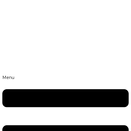
Skip to content
Vysokoškolsképráce.cz
Menu