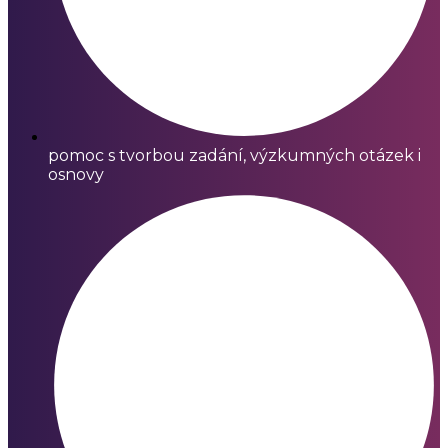
pomoc s tvorbou zadání, výzkumných otázek i
osnovy