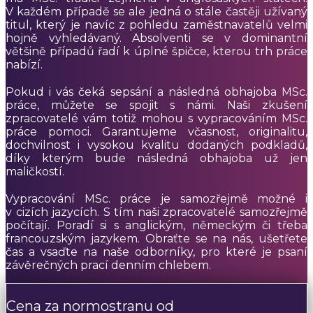
V každém případě se ale jedná o stále častěji užívaný
titul, který je navíc z pohledu zaměstnavatelů velmi
hojně vyhledávaný. Absolventi se v dominantní
většině případů řadí k úplné špičce, kterou trh práce
nabízí.
Pokud i vás čeká sepsání a následná obhajoba MSc.
práce, můžete se spojit s námi. Naši zkušení
zpracovatelé vám totiž mohou s vypracováním MSc.
práce pomoci. Garantujeme včasnost, originalitu,
dochvilnost i vysokou kvalitu dodaných podkladů,
díky kterým bude následná obhajoba už jen
maličkostí.
Vypracování MSc. práce je samozřejmě možné i
v cizích jazycích. S tím naši zpracovatelé samozřejmě
počítají. Poradí si s anglickým, německým či třeba
francouzským jazykem. Obraťte se na nás, ušetřete
čas a vsaďte na naše odborníky, pro které je psaní
závěrečných prací denním chlebem.
Cena za normostranu od