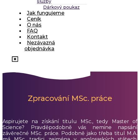
služby
Dárkový poukaz
Jak fungujeme
Ceník
O nás
FAQ
Kontakt
Nezávazná
objednávka
Zpracování MSc. práce
Aspirujete na získání titulu MSc., tedy Master of
Science? Pravděpodobně vás nemine napsání
závěrečné MSc. práce. Podobně jako třeba titul M.A.
má MSc. tradici zejména v anglosaských státech.