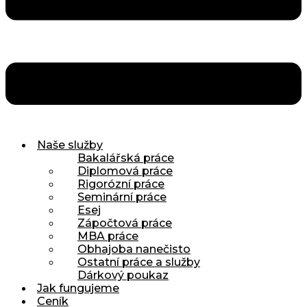
Naše služby
Bakalářská práce
Diplomová práce
Rigorózní práce
Seminární práce
Esej
Zápočtová práce
MBA práce
Obhajoba nanečisto
Ostatní práce a služby
Dárkový poukaz
Jak fungujeme
Ceník