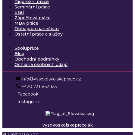
Rigorózní práce
Seminární práce
Esej
Zápočtová práce
MBA práce
Obhajoba nanečisto
Ostatní práce a služby
Spolupráce
Blog
Obchodní podmínky
Ochrana osobních údajů
info@vysokoskolskeprace.cz
+420 731 852 123
Facebook
Instagram
vysokoskolskeprace.sk
PL Creatio s.r.o. 2025