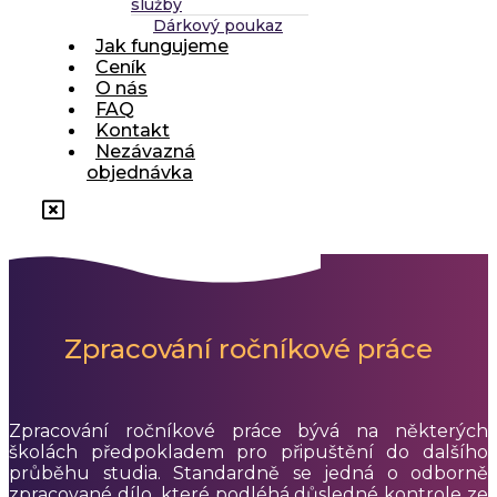
služby
Dárkový poukaz
Jak fungujeme
Ceník
O nás
FAQ
Kontakt
Nezávazná
objednávka
Zpracování ročníkové práce
Zpracování ročníkové práce bývá na některých
školách předpokladem pro připuštění do dalšího
průběhu studia. Standardně se jedná o odborně
zpracované dílo, které podléhá důsledné kontrole ze