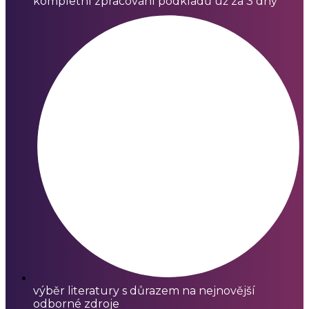
kompletní zpracování podkladů už za 3 dny
výběr literatury s důrazem na nejnovější
odborné zdroje