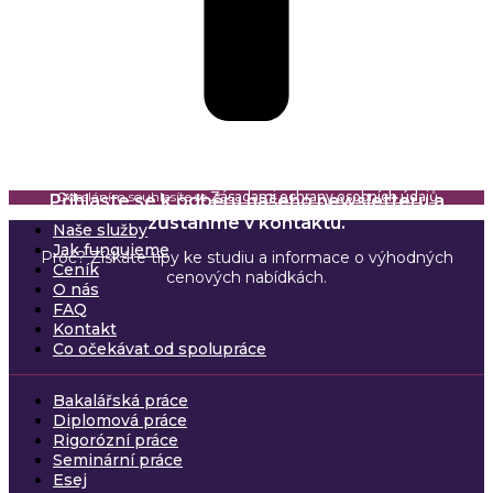
Odesláním souhlasíte se
Zásadami ochrany osobních údajů
Přihlaste se k odběru našeho newsletteru a
zůstaňme v kontaktu.
Naše služby
Jak fungujeme
Proč? Získáte tipy ke studiu a informace o výhodných
Ceník
cenových nabídkách.
O nás
FAQ
Kontakt
Co očekávat od spolupráce
Bakalářská práce
Diplomová práce
Rigorózní práce
Seminární práce
Esej