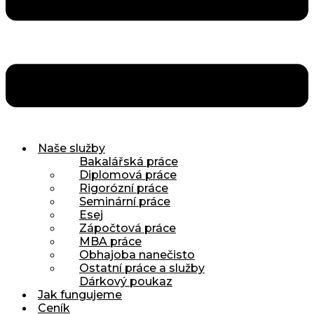
Naše služby
Bakalářská práce
Diplomová práce
Rigorózní práce
Seminární práce
Esej
Zápočtová práce
MBA práce
Obhajoba nanečisto
Ostatní práce a služby
Dárkový poukaz
Jak fungujeme
Ceník