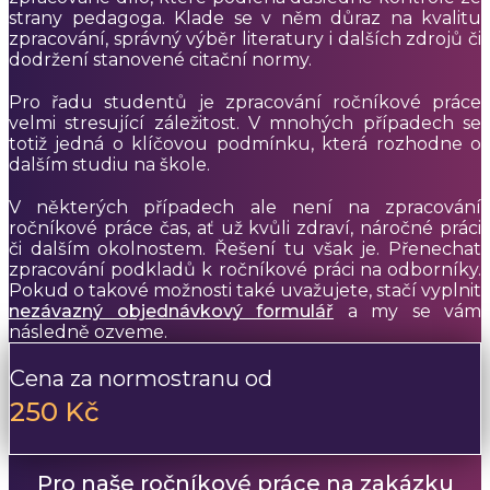
strany pedagoga. Klade se v něm důraz na kvalitu
zpracování, správný výběr literatury i dalších zdrojů či
dodržení stanovené citační normy.
Pro řadu studentů je zpracování ročníkové práce
velmi stresující záležitost. V mnohých případech se
totiž jedná o klíčovou podmínku, která rozhodne o
dalším studiu na škole.
V některých případech ale není na zpracování
ročníkové práce čas, ať už kvůli zdraví, náročné práci
či dalším okolnostem. Řešení tu však je. Přenechat
zpracování podkladů k ročníkové práci na odborníky.
Pokud o takové možnosti také uvažujete, stačí vyplnit
nezávazný objednávkový formulář
a my se vám
následně ozveme.
Cena za normostranu od
250 Kč
Pro naše ročníkové práce na zakázku