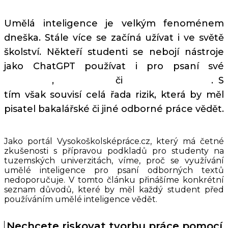
Umělá inteligence je velkým fenoménem
dneška. Stále více se začíná užívat i ve světě
školství. Někteří studenti se nebojí nástroje
jako ChatGPT používat i pro psaní své
seminární
,
bakalářské
či
diplomové práce
. S
tím však souvisí celá řada rizik, která by měl
pisatel bakalářské či jiné odborné práce vědět.
Jako portál Vysokoškolsképráce.cz, který má četné
zkušenosti s přípravou podkladů pro studenty na
tuzemských univerzitách, víme, proč se využívání
umělé inteligence pro psaní odborných textů
nedoporučuje. V tomto článku přinášíme konkrétní
seznam důvodů, které by měl každý student před
používáním umělé inteligence vědět.
Nechcete riskovat tvorbu práce pomocí