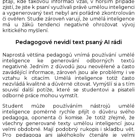
ptají, kde takovou informaci vzali, v horším případě
zjistí, že jste k psaní využívali právě umělou inteligenci
a vygenerovaný text nebyl ani pořádně zkontrolován
či ověřen. Studie zároveň varují, že umělá inteligence
má u žáků tendenci negativně ohrožovat vývoj
kritického myšlení.
Pedagogové nevidí text psaný AI rádi
Naprostá většina pedagogů vnímá používání umělé
inteligence ke generování odborných textů
negativně. Jedním z důvodů jsou neověřené a často
zavádějící informace, zároveň jsou ale problémy i ve
vztahu k citacím. Umělá inteligence totiž často
nezvládá kvalitně a důvěrně citovat. Vymýšlí si a s tím
souvisí další potíže, které se studentovi a pisateli
odborné práce mohou vymstít.
Student může používáním nástrojů umělé
inteligence poměrně rychle přijít o důvěru svého
pedagoga, oponenta či komise. Je totiž zřejmé, že
všechny generované texty umělou inteligencí jsou
velmi obdobné. Mají podobný rukopis i skladbu vět.
Pro pedagoga ani jakéhokoliv čtenáře je velmi