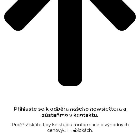
Odesláním souhlasíte se
Zásadami ochrany osobních údajů
Přihlaste se k odběru našeho newsletteru a
zůstaňme v kontaktu.
Naše služby
Jak fungujeme
Proč? Získáte tipy ke studiu a informace o výhodných
Ceník
cenových nabídkách.
O nás
FAQ