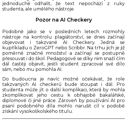
jednoduché odhalit, že text nepochází z ruky
studenta, ale umělého nástroje.
Pozor na AI Checkery
Podobně jako se v posledních letech rozmohly
nástroje na kontrolu plagiátorství, se dnes začínají
objevovat i takzvané AI Checkery. Jedná se
kupříkladu o ZeroGPT nebo Scribbr. Na trhu jich je již
poměrně značné množství a začínají se postupně
přesouvat i do škol. Pedagogové se díky nim snaží čím
dál častěji objevit, jestli student zpracoval své dílo
sám, nebo mu pomohla AI.
Do budoucna je navíc možné očekávat, že role
takzvaných AI checkerů bude stoupat i dál. Pro
studenta může jít o další komplikaci, která by mohla
zkomplikovat jeho cestu k obhajobě bakalářské,
diplomové či jiné práce. Zároveň by používání AI pro
psaní podobného díla mohlo narušit cíl v podobě
získání vysokoškolského titulu.
Autor: David Pešina