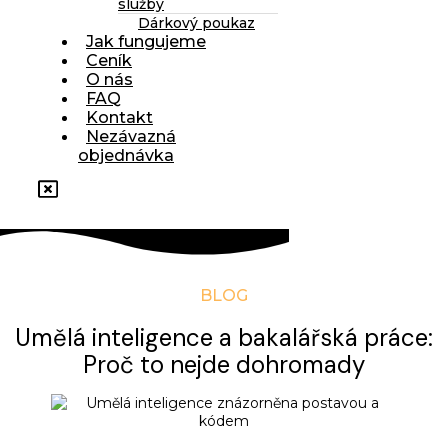
služby
Dárkový poukaz
Jak fungujeme
Ceník
O nás
FAQ
Kontakt
Nezávazná
objednávka
BLOG
Umělá inteligence a bakalářská práce:
Proč to nejde dohromady