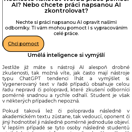
AI? Nebo chcete práci napsanou AI
zkontrolovat?
Nechte si práci napsanou AI opravit našimi
odborníky. Ti vám mohou pomoct i s vypracováním
celé práce.
Chci pomoct
Umělá inteligence si vymýšlí
Jestliže již máte s nástroji AI alespoň drobné
zkušenosti, tak možná víte, jak často mají nástroje
typu ChatGPT tendenci lhát a vymýšlet si.
Vygenerovaný text v řadě případů obsahuje celou
řadu nepravd či polopravd, které zkušení odborníci
poměrně snadnou a rychle odhalí. Student je však
v některých případech nepozná.
Pokud taková lež či polopravda následně v
akademickém textu zůstane, tak vedoucí, oponent či
jiný hodnotitel ji následně poměrně jednoduše objeví.
V lepším případě se tyto osoby následně studentů