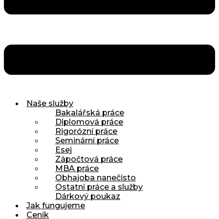
Naše služby
Bakalářská práce
Diplomová práce
Rigorózní práce
Seminární práce
Esej
Zápočtová práce
MBA práce
Obhajoba nanečisto
Ostatní práce a služby
Dárkový poukaz
Jak fungujeme
Ceník